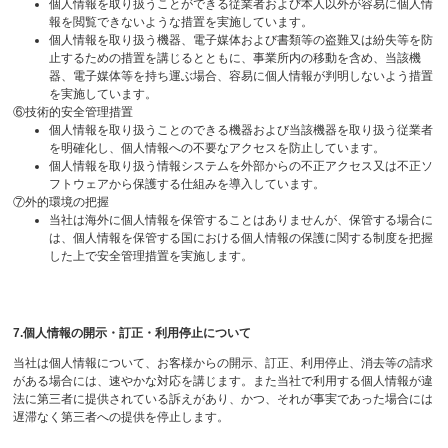
個人情報を取り扱うことができる従業者および本人以外が容易に個人情
報を閲覧できないような措置を実施しています。
個人情報を取り扱う機器、電子媒体および書類等の盗難又は紛失等を防
止するための措置を講じるとともに、事業所内の移動を含め、当該機
器、電子媒体等を持ち運ぶ場合、容易に個人情報が判明しないよう措置
を実施しています。
⑥技術的安全管理措置
個人情報を取り扱うことのできる機器および当該機器を取り扱う従業者
を明確化し、個人情報への不要なアクセスを防止しています。
個人情報を取り扱う情報システムを外部からの不正アクセス又は不正ソ
フトウェアから保護する仕組みを導入しています。
⑦外的環境の把握
当社は海外に個人情報を保管することはありませんが、保管する場合に
は、個人情報を保管する国における個人情報の保護に関する制度を把握
した上で安全管理措置を実施します。
7.個人情報の開示・訂正・利用停止について
当社は個人情報について、お客様からの開示、訂正、利用停止、消去等の請求
がある場合には、速やかな対応を講じます。また当社で利用する個人情報が違
法に第三者に提供されている訴えがあり、かつ、それが事実であった場合には
遅滞なく第三者への提供を停止します。