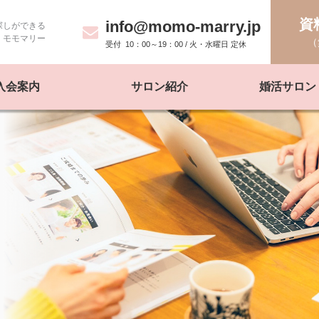
資
info@momo-marry.jp
探しができる
モモマリー
（
10：00～19：00 / 火・水曜日 定休
入会案内
サロン紹介
婚活サロン 