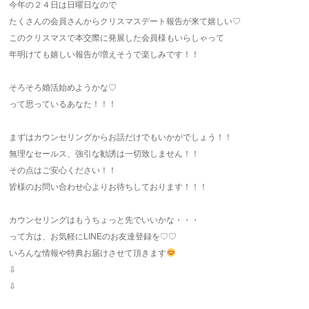
今年の２４日は日曜日なので
たくさんの会員さんからクリスマスデート報告が来て嬉しい♡
このクリスマスで本交際に発展した会員様もいらしゃって
年明けても嬉しい報告が増えそうで楽しみです！！
そろそろ婚活始めようかな♡
って思っているあなた！！！
まずはカウンセリングからお話だけでもいかがでしょう！！
無理なセールス、強引な勧誘は一切致しません！！
その点はご安心ください！！
皆様のお問い合わせ心よりお待ちしております！！！
カウンセリングはもうちょっと先でいいかな・・・
って方は、お気軽にLINEのお友達登録を♡♡
いろんな情報や特典お届けさせて頂きます
⇩
⇩