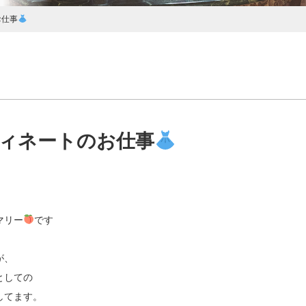
お仕事
ィネートのお仕事
マリー
です
が、
としての
してます。