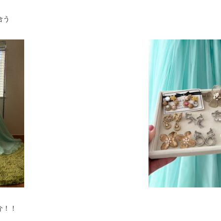
合う
介！！