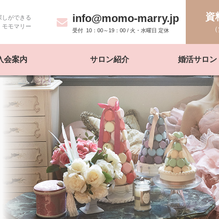
資
info@momo-marry.jp
探しができる
モモマリー
（
10：00～19：00 / 火・水曜日 定休
入会案内
サロン紹介
婚活サロン 