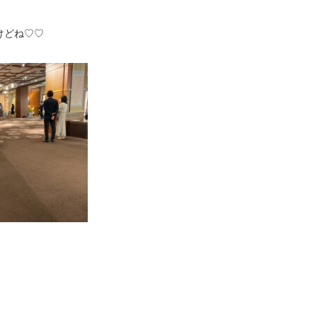
けどね♡♡
！