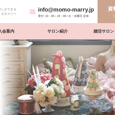
資
info@momo-marry.jp
探しができる
モモマリー
（
10：00～19：00 / 火・水曜日 定休
入会案内
サロン紹介
婚活サロン 