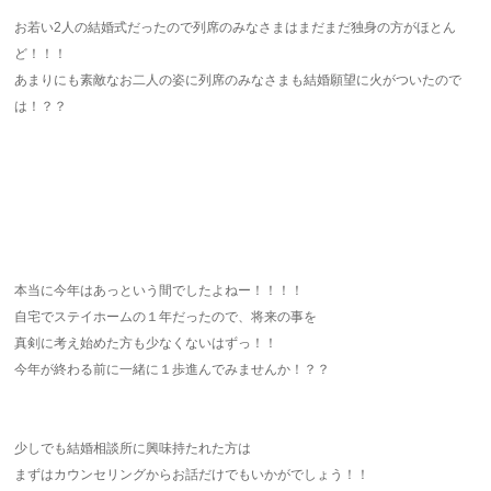
お若い2人の結婚式だったので列席のみなさまはまだまだ独身の方がほとん
ど！！！
あまりにも素敵なお二人の姿に列席のみなさまも結婚願望に火がついたので
は！？？
本当に今年はあっという間でしたよねー！！！！
自宅でステイホームの１年だったので、将来の事を
真剣に考え始めた方も少なくないはずっ！！
今年が終わる前に一緒に１歩進んでみませんか！？？
少しでも結婚相談所に興味持たれた方は
まずはカウンセリングからお話だけでもいかがでしょう！！