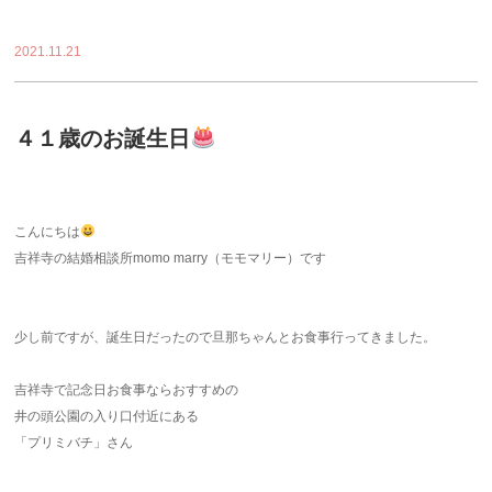
2021.11.21
４１歳のお誕生日
こんにちは
吉祥寺の結婚相談所momo marry（モモマリー）です
少し前ですが、誕生日だったので旦那ちゃんとお食事行ってきました。
吉祥寺で記念日お食事ならおすすめの
井の頭公園の入り口付近にある
「プリミバチ」さん