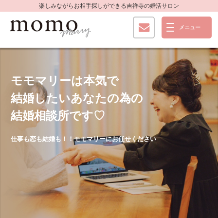
楽しみながらお相手探しができる
吉祥寺の婚活サロン
あなたの婚活
モモマリーは
前職の
本気で
成婚までモモマリーに
結婚したいあなたの為の
ドレスコーディネーターの
お手伝いさせてください
結婚相談所です♡
経験を活かして
成婚後もあなたをサポート
何から始めれば良いかわからない婚活初心者のあなたにも
仕事も恋も結婚も！！モモマリーにお任せください
安心して頂ける婚活サロンです
今までドレスコーディネーター歴２０年の経験で
100,000組以上のカップルをみてきました。
結婚式の相談も全力サポート